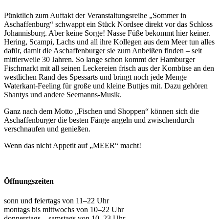
Pünktlich zum Auftakt der Veranstaltungsreihe „Sommer in
Aschaffenburg“ schwappt ein Stück Nordsee direkt vor das Schloss
Johannisburg. Aber keine Sorge! Nasse Füße bekommt hier keiner.
Hering, Scampi, Lachs und all ihre Kollegen aus dem Meer tun alles
dafür, damit die Aschaffenburger sie zum Anbeißen finden – seit
mittlerweile 30 Jahren. So lange schon kommt der Hamburger
Fischmarkt mit all seinen Leckereien frisch aus der Kombüse an den
westlichen Rand des Spessarts und bringt noch jede Menge
Waterkant-Feeling für große und kleine Buttjes mit. Dazu gehören
Shantys und andere Seemanns-Musik.
Ganz nach dem Motto „Fischen und Shoppen“ können sich die
Aschaffenburger die besten Fänge angeln und zwischendurch
verschnaufen und genießen.
Wenn das nicht Appetit auf „MEER“ macht!
Öffnungszeiten
sonn und feiertags von 11–22 Uhr
montags bis mittwochs von 10–22 Uhr
donnerstags – samstags von 10–23 Uhr