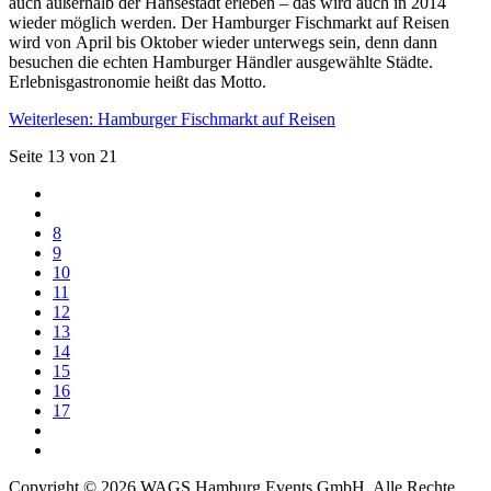
auch außerhalb der Hansestadt erleben – das wird auch in 2014
wieder möglich werden. Der Hamburger Fischmarkt auf Reisen
wird von April bis Oktober wieder unterwegs sein, denn dann
besuchen die echten Hamburger Händler ausgewählte Städte.
Erlebnisgastronomie heißt das Motto.
Weiterlesen: Hamburger Fischmarkt auf Reisen
Seite 13 von 21
8
9
10
11
12
13
14
15
16
17
Copyright © 2026 WAGS Hamburg Events GmbH. Alle Rechte