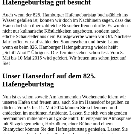
Hafengeburtstag gut besucht
Auch wenn der 825. Hamburger Hafengeburtstag buchstäblich ins
Wasser gefallen ist, können wir doch im Nachhinein sagen, dass das
Hansedorf sich über zahlreiche Besucher freuen durfte. Es wurden
nicht nur kulinarische Köstlichkeiten angeboten, sondern auch
etliche Schausteller aus dem Kunstgewerbe waren vor Ort. Nächstes
Jahr hoffen wir auf stahlenden Sonnenschein und beste Laune,
wenn es beim 826. Hamburger Hafengeburtstag wieder heißt
„Schiff Ahoi!“ Übrigens: Die Termine stehen schon fest: Vom 8.
Mai bis 10 Mai 2015 wird gefeiert. Wir freuen uns schon jetzt auf
Sie!
Unser Hansedorf auf dem 825.
Hafengeburtstag
Nun ist es schon soweit: Am kommenden Wochenende feiern wir
unseren Hafen und freuen uns, auch Sie im Hansedorf begrüßen zu
dürfen. Vom 9. bis 11. Mai 2014 können Sie s
chlemmen und
entdecken im maritimen Ambiente. Lassen Sie sich von singenden
Seemännern mitnehmen auf große Fahrt!
In entspannter Atmosphäre
mit Sitzgelegenheiten, Holzhütten, einer Bühne und einem
Shantychor können Sie den Hafengeburtstag genießen. Lassen Sie