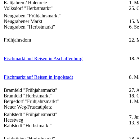
Kattjahren / Halenreie
1. M
Volksdorf "Herbstmarkt"
25. 
Neugraben "Frühjahrsmarkt"
Neugrabener Markt
15. 
Neugraben "Herbstmarkt"
6. S
Frühjahrsdom
22. M
Fischmarkt auf Reisen in Aschaffenburg
18. A
Fischmarkt auf Reisen in Ingolstadt
8. M
Bramfeld "Frühjahrsmarkt"
27. A
Bramfeld "Herbstmarkt"
18. 
Bergedorf "Frühjahrsmarkt"
1. M
Neuer Weg/Frascatiplatz
Rahlstedt "Frühjahrsmarkt"
7. Ju
Heestweg
13. 
Rahlstedt "Herbstmarkt"
Lohbrügge "Herbstmarkt"
28. 