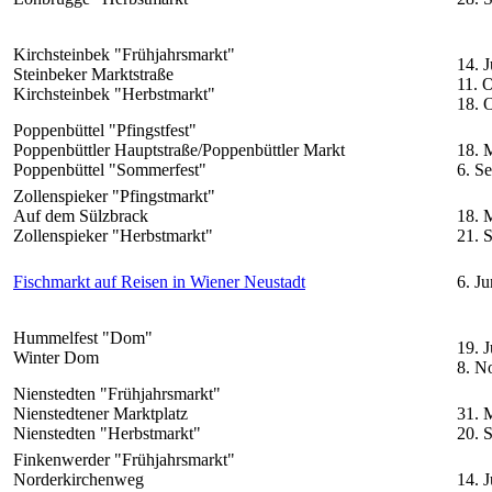
Kirchsteinbek "Frühjahrsmarkt"
14. J
Steinbeker Marktstraße
11. 
Kirchsteinbek "Herbstmarkt"
18. 
Poppenbüttel "Pfingstfest"
Poppenbüttler Hauptstraße/Poppenbüttler Markt
18. 
Poppenbüttel "Sommerfest"
6. S
Zollenspieker "Pfingstmarkt"
Auf dem Sülzbrack
18. 
Zollenspieker "Herbstmarkt"
21. 
Fischmarkt auf Reisen in Wiener Neustadt
6. Ju
Hummelfest "Dom"
19. J
Winter Dom
8. N
Nienstedten "Frühjahrsmarkt"
Nienstedtener Marktplatz
31. M
Nienstedten "Herbstmarkt"
20. 
Finkenwerder "Frühjahrsmarkt"
Norderkirchenweg
14. J